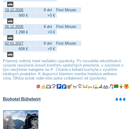
19.12.2026
8 dní
First Minute
840 €
+0 €
26.12.2026
8 dní
First Minute
1 298 €
+0 €
02.01.2027
8 dní
First Minute
608 €
+0 €
Príjemný rodinný hotel neďaleko zjazdovky. Po rozsiahlej rekonštrukcii
výrazne navýšená úroveň komfortu spoločných priestorov, v súvislosti s
tým navýšenie kategórie na 4*. Chutná a bohatá kuchyňa s využitím
lokálnych produktov. K dispozícii klientom menšia hotelová wellness
zóna. Dlhšia avšak stále ešte pešia vzdialenosť od zjazdovky.
Biohotel Bühelwirt