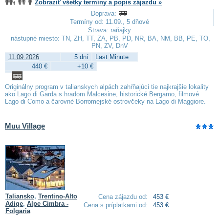
Zobraziť všetky termíny a popis zájazdu »
Doprava:
Termíny od: 11.09., 5 dňové
Strava: raňajky
nástupné miesto: TN, ZH, TT, ZA, PB, PD, NR, BA, NM, BB, PE, TO,
PN, ZV, DnV
11.09.2026
5 dní
Last Minute
440 €
+10 €
Originálny program v talianskych alpách zahŕňajúci tie najkrajšie lokality
ako Lago di Garda s hradom Malcesine, historické Bergamo, filmové
Lago di Como a čarovné Borromejské ostrovčeky na Lago di Maggiore.
Muu Village
Taliansko
,
Trentino-Alto
Cena zájazdu od:
453 €
Adige
,
Alpe Cimbra -
Cena s príplatkami od:
453 €
Folgaria