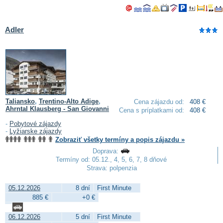
Adler
Taliansko
,
Trentino-Alto Adige
,
Cena zájazdu od:
408 €
Ahrntal Klausberg - San Giovanni
Cena s príplatkami od:
408 €
-
Pobytové zájazdy
-
Lyžiarske zájazdy
Zobraziť všetky termíny a popis zájazdu »
Doprava:
Termíny od: 05.12., 4, 5, 6, 7, 8 dňové
Strava: polpenzia
05.12.2026
8 dní
First Minute
885 €
+0 €
06.12.2026
5 dní
First Minute