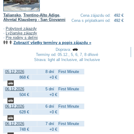
Taliansko
,
Trentino-Alto Adige
,
Cena zájazdu od:
492 €
Ahrntal Klausberg - San Giovanni
Cena s príplatkami od:
492 €
-
Pobytové zájazdy
-
Lyžiarske zájazdy
-
Pre rodiny s deťmi
Zobraziť všetky termíny a popis zájazdu »
Doprava:
Termíny od: 05.12., 5, 6, 7, 8 dňové
Strava: light all Inclusive, all Inclusive
05.12.2026
8 dní
First Minute
868 €
+0 €
06.12.2026
5 dní
First Minute
504 €
+0 €
06.12.2026
6 dní
First Minute
628 €
+0 €
06.12.2026
7 dní
First Minute
748 €
+0 €