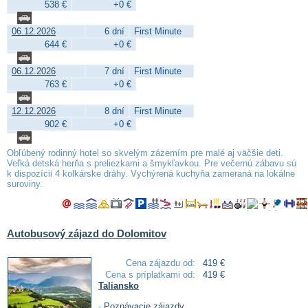
538 €
+0 €
06.12.2026
6 dní
First Minute
644 €
+0 €
06.12.2026
7 dní
First Minute
763 €
+0 €
12.12.2026
8 dní
First Minute
902 €
+0 €
Obľúbený rodinný hotel so skvelým zázemím pre malé aj väčšie deti.
Veľká detská herňa s preliezkami a šmykľavkou. Pre večernú zábavu sú
k dispozícii 4 kolkárske dráhy. Vychýrená kuchyňa zameraná na lokálne
suroviny.
Autobusový zájazd do Dolomitov
Cena zájazdu od:
419 €
Cena s príplatkami od:
419 €
Taliansko
-
Poznávacie zájazdy