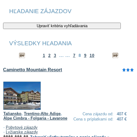
HĽADANIE ZÁJAZDOV
VÝSLEDKY HĽADANIA
1
2
3
... ...
7
8
9
10
Caminetto Mountain Resort
Taliansko
,
Trentino-Alto Adige
,
Cena zájazdu od:
407 €
Alpe Cimbra - Folgaria - Lavarone
Cena s príplatkami od:
407 €
-
Pobytové zájazdy
-
Lyžiarske zájazdy