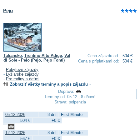
Pejo
Taliansko
,
Trentino-Alto Adige
,
Val
Cena zájazdu od:
504 €
di Sole - Peio (Pejo, Pejo Fonti)
Cena s príplatkami od:
504 €
-
Pobytové zájazdy
-
Lyžiarske zájazdy
-
Pre rodiny s deťmi
Zobraziť všetky termíny a popis zájazdu »
Doprava:
Termíny od: 05.12., 8 dňové
Strava: polpenzia
05.12.2026
8 dní
First Minute
504 €
+0 €
12.12.2026
8 dní
First Minute
567 €
+0 €