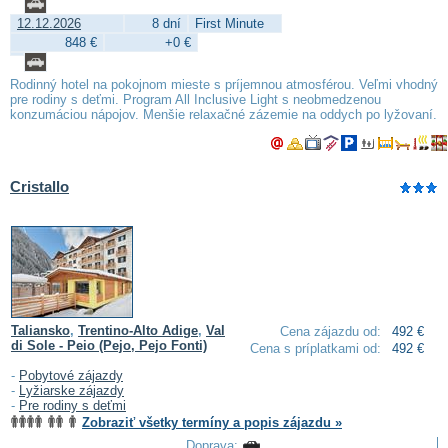
12.12.2026
8 dní
First Minute
848 €
+0 €
Rodinný hotel na pokojnom mieste s príjemnou atmosférou. Veľmi vhodný
pre rodiny s deťmi. Program All Inclusive Light s neobmedzenou
konzumáciou nápojov. Menšie relaxačné zázemie na oddych po lyžovaní.
Cristallo
Taliansko
,
Trentino-Alto Adige
,
Val
Cena zájazdu od:
492 €
di Sole - Peio (Pejo, Pejo Fonti)
Cena s príplatkami od:
492 €
-
Pobytové zájazdy
-
Lyžiarske zájazdy
-
Pre rodiny s deťmi
Zobraziť všetky termíny a popis zájazdu »
Doprava: