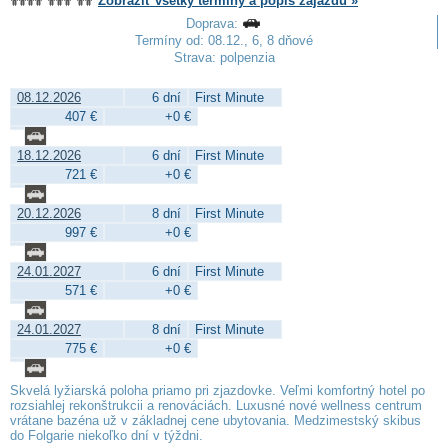
Zobraziť všetky termíny a popis zájazdu »
Doprava:
Termíny od: 08.12., 6, 8 dňové
Strava: polpenzia
08.12.2026
6 dní
First Minute
407 €
+0 €
18.12.2026
6 dní
First Minute
721 €
+0 €
20.12.2026
8 dní
First Minute
997 €
+0 €
24.01.2027
6 dní
First Minute
571 €
+0 €
24.01.2027
8 dní
First Minute
775 €
+0 €
Skvelá lyžiarská poloha priamo pri zjazdovke. Veľmi komfortný hotel po
rozsiahlej rekonštrukcii a renováciách. Luxusné nové wellness centrum
vrátane bazéna už v základnej cene ubytovania. Medzimestský skibus
do Folgarie niekoľko dní v týždni.