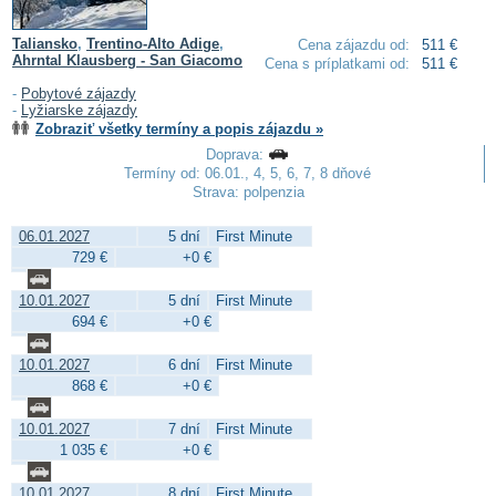
Taliansko
,
Trentino-Alto Adige
,
Cena zájazdu od:
511 €
Ahrntal Klausberg - San Giacomo
Cena s príplatkami od:
511 €
-
Pobytové zájazdy
-
Lyžiarske zájazdy
Zobraziť všetky termíny a popis zájazdu »
Doprava:
Termíny od: 06.01., 4, 5, 6, 7, 8 dňové
Strava: polpenzia
06.01.2027
5 dní
First Minute
729 €
+0 €
10.01.2027
5 dní
First Minute
694 €
+0 €
10.01.2027
6 dní
First Minute
868 €
+0 €
10.01.2027
7 dní
First Minute
1 035 €
+0 €
10.01.2027
8 dní
First Minute