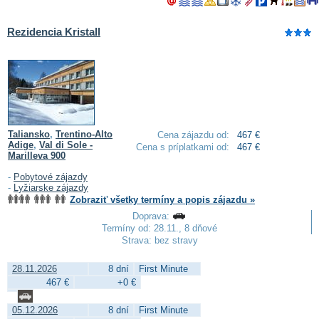
Rezidencia Kristall
Taliansko
,
Trentino-Alto
Cena zájazdu od:
467 €
Adige
,
Val di Sole -
Cena s príplatkami od:
467 €
Marilleva 900
-
Pobytové zájazdy
-
Lyžiarske zájazdy
Zobraziť všetky termíny a popis zájazdu »
Doprava:
Termíny od: 28.11., 8 dňové
Strava: bez stravy
28.11.2026
8 dní
First Minute
467 €
+0 €
05.12.2026
8 dní
First Minute