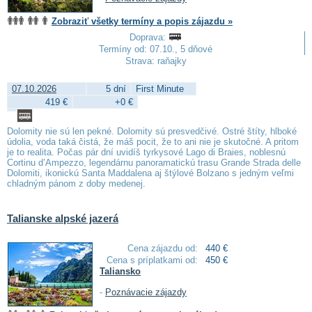
Zobraziť všetky termíny a popis zájazdu »
Doprava:
Termíny od: 07.10., 5 dňové
Strava: raňajky
07.10.2026
5 dní
First Minute
419 €
+0 €
Dolomity nie sú len pekné. Dolomity sú presvedčivé. Ostré štíty, hlboké
údolia, voda taká čistá, že máš pocit, že to ani nie je skutočné. A pritom
je to realita. Počas pár dní uvidíš tyrkysové Lago di Braies, noblesnú
Cortinu d’Ampezzo, legendárnu panoramatickú trasu Grande Strada delle
Dolomiti, ikonickú Santa Maddalena aj štýlové Bolzano s jedným veľmi
chladným pánom z doby medenej.
Talianske alpské jazerá
Cena zájazdu od:
440 €
Cena s príplatkami od:
450 €
Taliansko
-
Poznávacie zájazdy