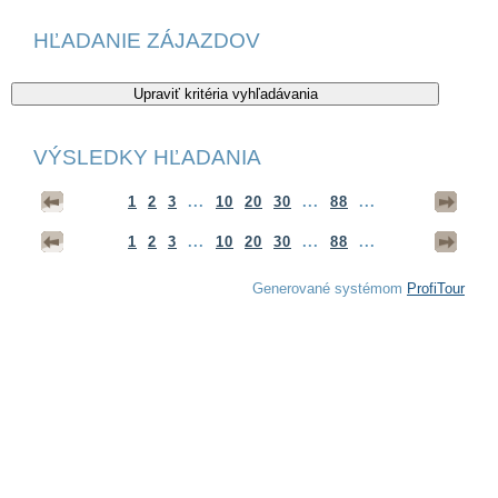
HĽADANIE ZÁJAZDOV
VÝSLEDKY HĽADANIA
1
2
3
...
10
20
30
...
88
...
1
2
3
...
10
20
30
...
88
...
Generované systémom
ProfiTour