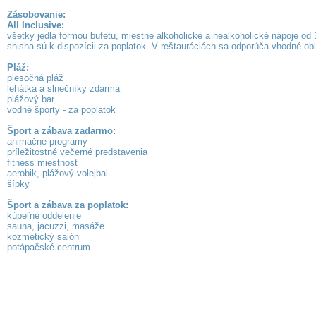
Zásobovanie:
All Inclusive:
všetky jedlá formou bufetu, miestne alkoholické a nealkoholické nápoje o
shisha sú k dispozícii za poplatok. V reštauráciách sa odporúča vhodné o
Pláž:
piesočná pláž
lehátka a slnečníky zdarma
plážový bar
vodné športy - za poplatok
Šport a zábava zadarmo:
animačné programy
príležitostné večerné predstavenia
fitness miestnosť
aerobik, plážový volejbal
šípky
Šport a zábava za poplatok:
kúpeľné oddelenie
sauna, jacuzzi, masáže
kozmetický salón
potápačské centrum