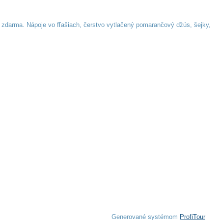
e zdarma. Nápoje vo fľašiach, čerstvo vytlačený pomarančový džús, šejky,
Generované systémom
ProfiTour