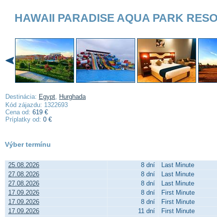
HAWAII PARADISE AQUA PARK RES
Destinácia:
Egypt
,
Hurghada
Kód zájazdu: 1322693
Cena od:
619 €
Príplatky od:
0 €
Výber termínu
25.08.2026
8 dní
Last Minute
27.08.2026
8 dní
Last Minute
27.08.2026
8 dní
Last Minute
17.09.2026
8 dní
First Minute
17.09.2026
8 dní
First Minute
17.09.2026
11 dní
First Minute