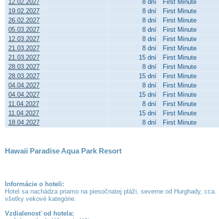
12.02.2027
8 dní
First Minute
19.02.2027
8 dní
First Minute
26.02.2027
8 dní
First Minute
05.03.2027
8 dní
First Minute
12.03.2027
8 dní
First Minute
21.03.2027
8 dní
First Minute
21.03.2027
15 dní
First Minute
28.03.2027
8 dní
First Minute
28.03.2027
15 dní
First Minute
04.04.2027
8 dní
First Minute
04.04.2027
15 dní
First Minute
11.04.2027
8 dní
First Minute
11.04.2027
15 dní
First Minute
18.04.2027
8 dní
First Minute
Hawaii Paradise Aqua Park Resort
Informácie o hoteli:
Hotel sa nachádza priamo na piesočnatej pláži, severne od Hurghady, cca
všetky vekové kategórie.
Vzdialenosť od hotela: