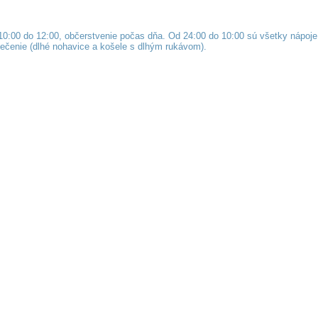
d 10:00 do 12:00, občerstvenie počas dňa. Od 24:00 do 10:00 sú všetky nápoj
blečenie (dlhé nohavice a košele s dlhým rukávom).