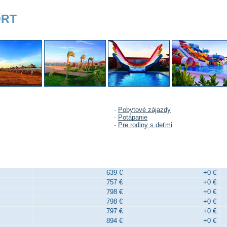
ORT
-
Pobytové zájazdy
-
Potápanie
-
Pre rodiny s deťmi
639 €
+0 €
757 €
+0 €
798 €
+0 €
798 €
+0 €
797 €
+0 €
894 €
+0 €