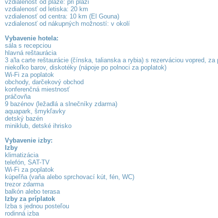
vzdialenosť od pláže: pri pláži
vzdialenosť od letiska: 20 km
vzdialenosť od centra: 10 km (El Gouna)
vzdialenosť od nákupných možností: v okolí
Vybavenie hotela:
sála s recepciou
hlavná reštaurácia
3 a'la carte reštaurácie (čínska, talianska a rybia) s rezerváciou vopred, za
niekoľko barov, diskotéky (nápoje po polnoci za poplatok)
Wi-Fi za poplatok
obchody, darčekový obchod
konferenčná miestnosť
práčovňa
9 bazénov (ležadlá a slnečníky zdarma)
aquapark, šmykľavky
detský bazén
miniklub, detské ihrisko
Vybavenie izby:
Izby
klimatizácia
telefón, SAT-TV
Wi-Fi za poplatok
kúpeľňa (vaňa alebo sprchovací kút, fén, WC)
trezor zdarma
balkón alebo terasa
Izby za príplatok
Izba s jednou posteľou
rodinná izba