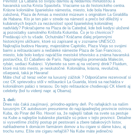
Pevnosť La Cabana so svojou dávnou aj nedávnou minulosťou a
havanská socha Krista Spasiteľa. Vraciame sa do historického centra.
Krásne koloniálne španielske námestia, miesto, kde bola Havana
založená, Plaza de Armas a mestské múzeum s originálom La Giraldilla
de Habana. Kto je ten pán v strede na námestí a prečo bol dôležitý v
kubánskych bojoch za nezávislosť spod španielskej koloniálnej
nadvlády? Pokračujeme na Plaza de la Catedral, kde boli kedysi uložené
aj pozostatky samotného Krištofa Kolumba. Čo je to chiviricos?
Predávajú ich tu všade. Ochutnáte? Kráčame ďalej príjemnými
historickými uličkami, ktoré sú zapísané aj v zozname UNESCO.
Najkrajšia budova Havany, majestátne Capitolio, Plaza Vieja so svojimi
barmi a reštauráciami a neďaleké námestie Plaza de San Francisco,
miesto, kde bolo kedysi najväčšie mestské trhovisko a známa havanská
postavička, El Caballero de París. Najznámejšia promenáda Malecón,
rybári, sediaci Kubánci. Vyberiete sa sem aj na večerný drink? Fluidum,
ktoré má toto mesto, je neskutočné. Koloniálna, krásna, revolučná,
ošarpaná, taká je Havana!
Máte chuť už teraz večer na luxusný zážitok ? Odporúčame rezervovať si
cez CK sprievodcu stôl v reštaurácii La Guarida, ktorá sa nachádza v
koloniálnom paláci s terasou. Do tejto reštaurácie chodievajú CK klienti aj
celebrity (bol tu videný napr. aj Obama).
3. deň:
Dnes nás čaká zaujímavý, prírodno-agrárny deň. Po raňajkách sa našim
luxusným CK autobusom presunieme do najzápadnejšej provincie ostrova
Kuba, do Pinar del Rio. Hovorí sa, že najlepší tabak na svete sa pestuje
na Kube a najlepšie kubánske plantáže sú práve v tejto provincii. Detailne
si vysvetlíme zložitý postup pri pestovaní a zbere tabakových listov,
nahliadneme k domácim farmárom domov a ku cigare si dáme kávu, aj
trochu rumu. Ešte ste cigaru nefajčili? Na Kube máte jedinečnú