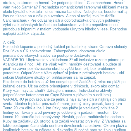
otrokov, o ktorom sa hovorí, že podporuje libido - Canchanchara. Hovorí
vám niečo Santéria? Prechádzka romantickými farebnými uličkami mesta
okolo bývalého kostola - dnes múzea banditov. Nebojte sa, budete mať aj
čas na túlanie sa a nákup suvenírov. Alebo si radšej zvolíte ďalšiu
Canchancharu? Pre odvážnejších a dobrodružstva chtivých poldenný
výlet na kubánskych koňoch po kubánskom vidieku nepoškvrnenou
prírodou s kúpaním v malom vodopáde ukrytom hlboko v lese. Rozhodne
najlepší zážitok zájazdu.
7. deň:
Posledné kúpanie a posledný kokteil pri karibskej strane Ostrova slobody.
Rozlúčka s CK sprievodcom. Zabezpečenou dopravou okolo
pomarančovníkových sadov sa postupne dostávate na
VARADERO. Ubytovanie v základnom 3* all inclusive rezorte priamo pri
Atlantiku na 4 noci. Ak ste však veľmi náročný cestovateľ a budete si
priať na záver poznávacieho okruhu vyšší komfort, bez problémov
poradíme. Odporúčame Vám vybrať si jeden z prémiových hotelov - viď
sekciu Doplnkové služby pri prihlasovaní sa na zájazd.
Rozdelenie do hotelov a už len oddychujete! Zaslúžený relax na pláži po
krásnej ceste. Už sa dobre orientujeme v drinkoch, skoro ako domáci.
Ktorý vám najviac chutí? Užívajte s mierou. Individuálne aktivity
(odporúčame katamaran na Cayo Blanco s plávaním s delfínmi).
VARADERO je považované za jednu z najslávnejších a najkrajších pláží
sveta. Ideálna teplota, priezračné more, jemný biely piesok, lacný rum.
Tento 20 km dlhý a iba 1 km úzky pás pláže je vzdialený približne 2
hodiny od Havany a od pevniny je oddeleným padacím mostom. Do
konca 19. storočia bol neobývaný. Neskôr, počas mafiánskeho obdobia
Kuby na začiatku 20. storočia tu začali vyrastať prvé vily. Z Varadera sa
takto postupom času stalo centrum dovoleniek na ostrove. Okrem pláži a
kvalitných hotelov tu nájdete aj diskotéky či nočné bary so živou hudbou,