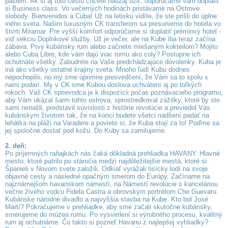
pásiem. Ak si aj túto cestu chcete naozaj užiť, odporúčame vám doplatiť
si Business class. Vo večerných hodinách pristávame na Ostrove
slobody. Bienvenidos a Cuba! Už na letisku vidíte, že ste prišli do úplne
iného sveta. Našim luxusným CK transferom sa presunieme do hotela vo
štvrti Miramar. Pre vyšší komfort odporúčame si doplatiť prémiový hotel -
viď sekciu Doplnkové služby. Už je večer, ale na Kube iba teraz začína
zábava. Prvý kubánsky rum alebo začnete miešaným kokteilom? Mojito
alebo Cuba Libre, kde vám dajú viac rumu ako coly? Postupne ich
ochutnáte všetky. Zabudnite na Vaše predchádzajúce dovolenky. Kuba je
iná ako všetky ostatné krajiny sveta. Mnoho ľudí Kubu dodnes
nepochopilo, no my sme úprimne presvedčení, že Vám sa to spolu s
nami podarí. My v CK sme Kubou doslova uchvátení aj po toľkých
rokoch. Váš CK sprievodca je k dispozícii počas poznávacieho programu,
aby Vám ukázal šarm tohto ostrova, sprostredkoval zážitky, ktoré by ste
sami nenašli, predstavil súvislosti z histórie revolúcie a previedol Vás
kubánskym životom tak, že na konci budete všetci nadšení padať na
lehátka na pláži na Varadere a poviete si, že Kuba stojí za to! Poďme sa
jej spoločne dostať pod kožu. Do Kuby sa zamilujeme.
2. deň:
Po príjemných raňajkách nás čaká dôkladná prehliadka HAVANY. Hlavné
mesto, ktoré patrilo po stáročia medzi najdôležitejšie mestá, ktoré si
Španieli v Novom svete založili. Odkiaľ vyrážali tisícky lodí na svoje
objavné cesty a následné opačným smerom do Európy. Začíname na
najznámejšom havanskom námestí, na Námestí revolúcie s kanceláriou
večne živého vodcu Fidela Castra a obrovským portrétom Che Guevaru.
Kubánske národné divadlo a najvyššia stavba na Kube. Kto bol José
Martí? Pokračujeme v prehliadke, aby sme začali skutočne kubánsky,
smerujeme do múzea rumu. Po vysvetlení si výrobného procesu, kvalitný
rum aj ochutnáme. Čo takto si pozrieť Havanu z najlepšej vyhliadky?