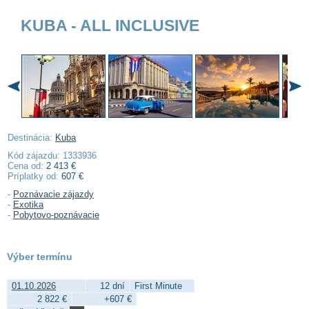
KUBA - ALL INCLUSIVE
Destinácia:
Kuba
Kód zájazdu: 1333936
Cena od:
2 413 €
Príplatky od:
607 €
-
Poznávacie zájazdy
-
Exotika
-
Pobytovo-poznávacie
Výber termínu
01.10.2026
12 dní
First Minute
2 822 €
+607 €