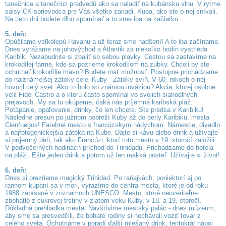
tanečnice a tanečníci predvedú ako sa naladiť na kubánsku vlnu. V rytme
salsy CK sprievodca pre Vás všetko zariadi. Kuba, ako ste o nej snívali.
Na tieto dni budete dlho spomínať a to sme iba na začiatku.
5. deň:
Opúšťame veľkolepú Havanu a už teraz sme nadšení! A to iba začíname.
Dnes vyrážame na juhovýchod a Atlantik za niekoľko hodín vystrieda
Karibik. Nezabudnite si zbaliť so sebou plavky. Cestou sa zastavíme na
krokodílej farme, kde sa pozrieme krokodílom na zúbky. Chceli by ste
ochutnať krokodílie mäso? Budete mať možnosť. Postupne prichádzame
do najznámejšej zátoky celej Kuby - Zátoky svíň. V 60. rokoch o nej
hovoril celý svet. Ako to bolo so známou inváziou? Akcia, ktorej osobne
velil Fidel Castro a o ktorú často spomínal vo svojich siahodlhých
prejavoch. My sa tu okúpeme, čaká nás príjemná karibská pláž.
Potápanie, opaľovanie, drinky, čo len chcete. Ste predsa v Karibiku!
Následne presun po južnom pobreží Kuby až do perly Karibiku, mesta
Cienfuegos! Farebné mesto s francúzskym nádychom. Námestie, divadlo
a najfotogenickejšia zátoka na Kube. Dajte si kávu alebo drink a užívajte
si príjemný deň, tak ako Francúzi, ktorí toto mesto v 19. storočí založili.
V podvečerných hodinách príchod do Trinidadu. Prichádzame do hotela
na pláži. Ešte jeden drink a potom už len mäkká posteľ. Užívajte si život!
6. deň:
Dnes si prezrieme magický Trinidad. Po raňajkách, poniektorí aj po
rannom kúpaní sa v mori, vyrazíme do centra mesta, ktoré je od roku
1988 zapísané v zoznamoch UNESCO. Mesto, ktoré neuveriteľne
zbohatlo z cukrovej trstiny v zlatom veku Kuby, v 18. a 19. storočí.
Dôkladná prehliadka mesta. Navštívime mestský palác - dnes múzeum,
aby sme sa presvedčili, že bohaté rodiny si nechávali voziť tovar z
celého sveta. Ochutnáme v poradí ďalší miešaný drink, tentokrát nápoj