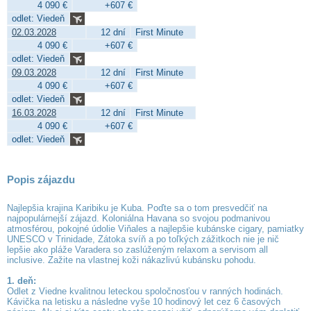
4 090 €
+607 €
odlet: Viedeň
02.03.2028
12 dní
First Minute
4 090 €
+607 €
odlet: Viedeň
09.03.2028
12 dní
First Minute
4 090 €
+607 €
odlet: Viedeň
16.03.2028
12 dní
First Minute
4 090 €
+607 €
odlet: Viedeň
Popis zájazdu
Najlepšia krajina Karibiku je Kuba. Poďte sa o tom presvedčiť na
najpopulárnejší zájazd. Koloniálna Havana so svojou podmanivou
atmosférou, pokojné údolie Viňales a najlepšie kubánske cigary, pamiatky
UNESCO v Trinidade, Zátoka svíň a po toľkých zážitkoch nie je nič
lepšie ako pláže Varadera so zaslúženým relaxom a servisom all
inclusive. Zažite na vlastnej koži nákazlivú kubánsku pohodu.
1. deň:
Odlet z Viedne kvalitnou leteckou spoločnosťou v ranných hodinách.
Kávička na letisku a následne vyše 10 hodinový let cez 6 časových