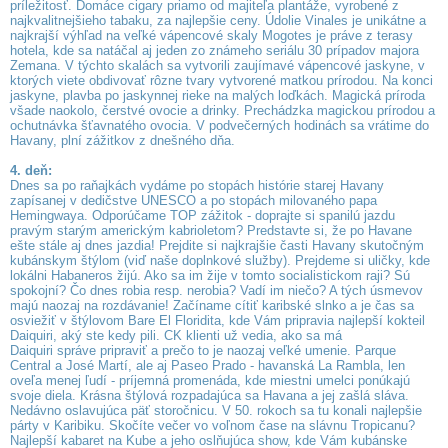
príležitosť. Domáce cigary priamo od majiteľa plantáže, vyrobené z
najkvalitnejšieho tabaku, za najlepšie ceny. Údolie Vinales je unikátne a
najkrajší výhľad na veľké vápencové skaly Mogotes je práve z terasy
hotela, kde sa natáčal aj jeden zo známeho seriálu 30 prípadov majora
Zemana. V týchto skalách sa vytvorili zaujímavé vápencové jaskyne, v
ktorých viete obdivovať rôzne tvary vytvorené matkou prírodou. Na konci
jaskyne, plavba po jaskynnej rieke na malých loďkách. Magická príroda
všade naokolo, čerstvé ovocie a drinky. Prechádzka magickou prírodou a
ochutnávka šťavnatého ovocia. V podvečerných hodinách sa vrátime do
Havany, plní zážitkov z dnešného dňa.
4. deň:
Dnes sa po raňajkách vydáme po stopách histórie starej Havany
zapísanej v dedičstve UNESCO a po stopách milovaného papa
Hemingwaya. Odporúčame TOP zážitok - doprajte si spanilú jazdu
pravým starým americkým kabrioletom? Predstavte si, že po Havane
ešte stále aj dnes jazdia! Prejdite si najkrajšie časti Havany skutočným
kubánskym štýlom (viď naše doplnkové služby). Prejdeme si uličky, kde
lokálni Habaneros žijú. Ako sa im žije v tomto socialistickom raji? Sú
spokojní? Čo dnes robia resp. nerobia? Vadí im niečo? A tých úsmevov
majú naozaj na rozdávanie! Začíname cítiť karibské slnko a je čas sa
osviežiť v štýlovom Bare El Floridita, kde Vám pripravia najlepší kokteil
Daiquiri, aký ste kedy pili. CK klienti už vedia, ako sa má
Daiquiri správe pripraviť a prečo to je naozaj veľké umenie. Parque
Central a José Martí, ale aj Paseo Prado - havanská La Rambla, len
oveľa menej ľudí - príjemná promenáda, kde miestni umelci ponúkajú
svoje diela. Krásna štýlová rozpadajúca sa Havana a jej zašlá sláva.
Nedávno oslavujúca päť storočnicu. V 50. rokoch sa tu konali najlepšie
párty v Karibiku. Skočíte večer vo voľnom čase na slávnu Tropicanu?
Najlepší kabaret na Kube a jeho oslňujúca show, kde Vám kubánske