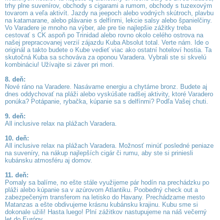
trhy plne suvenírov, obchody s cigarami a rumom, obchody s tuzexovým
tovarom a veľa aktivít. Jazdy na jeepoch alebo vodných skútroch, plavbu
na katamarane, alebo plávanie s delfínmi, lekcie salsy alebo španielčiny.
Vo Varadere je mnoho na výber, ale pre tie najlepšie zážitky treba
cestovať s CK aspoň po Trinidad alebo rovno okolo celého ostrova na
našej prepracovanej verzií zájazdu Kuba Absolut total. Verte nám. Ide o
originál a takto budete o Kube vedieť viac ako ostatní hoteloví hostia. Ta
skutočná Kuba sa schováva za oponou Varadera. Vybrali ste si skvelú
kombináciu! Užívajte si záver pri mori.
8. deň:
Nové ráno na Varadere. Nasávame energiu a chytáme bronz. Budete aj
dnes oddychovať na pláži alebo vyskúšate radšej aktivity, ktoré Varadero
ponúka? Potápanie, rybačka, kúpanie sa s delfínmi? Podľa Vašej chuti.
9. deň:
All inclusive relax na plážach Varadera.
10. deň:
All inclusive relax na plážach Varadera. Možnosť minúť posledné peniaze
na suveníry, na nákup najlepších cigár či rumu, aby ste si priniesli
kubánsku atmosféru aj domov.
11. deň:
Pomaly sa balíme, no ešte stále využijeme pár hodín na prechádzku po
pláži alebo kúpanie sa v azúrovom Atlantiku. Poobedný check out a
zabezpečeným transferom na letisko do Havany. Prechádzame mesto
Matanzas a ešte obdivujeme krásnu kubánsku krajinu. Kubu sme si
dokonale užili! Hasta luego! Plní zážitkov nastupujeme na náš večerný
let do Európy.