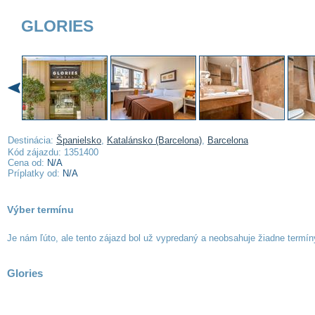
GLORIES
Destinácia:
Španielsko
,
Katalánsko (Barcelona)
,
Barcelona
Kód zájazdu: 1351400
Cena od:
N/A
Príplatky od:
N/A
Výber termínu
Je nám ľúto, ale tento zájazd bol už vypredaný a neobsahuje žiadne termíny
Glories