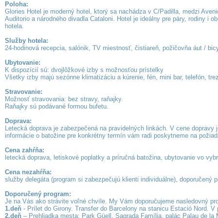
Poloha:
Glories Hotel je moderný hotel, ktorý sa nachádza v C/Padilla, medzi Ave
Auditorio a národného divadla Cataloni. Hotel je ideálny pre páry, rodiny 
hotela.
Služby hotela:
24-hodinová recepcia, salónik, TV miestnosť, čistiareň, požičovňa áut / bic
Ubytovanie:
K dispozícií sú: dvojlôžkové izby s možnosťou prístelky
Všetky izby majú sezónne klimatizáciu a kúrenie, fén, mini bar, telefón, tre
Stravovanie:
Možnosť stravovania: bez stravy, raňajky.
Raňajky sú podávané formou bufetu.
Doprava:
Letecká doprava je zabezpečená na pravidelných linkách. V cene dopravy je
informácie o batožine pre konkrétny termín vám radi poskytneme na požiad
Cena zahŕňa:
letecká doprava, letiskové poplatky a príručná batožina, ubytovanie vo vyb
Cena nezahŕňa:
služby delegáta (program si zabezpečujú klienti individuálne), doporučený 
Doporučený program:
Je na Vás ako strávite voľné chvíle. My Vám doporučujeme nasledovný pr
1.deň
- Prílet do Girony. Transfer do Barcelony na stanicu Estació Nord. V
2.deň
– Prehliadka mesta: Park Güell, Sagrada Família, palác Palau de la