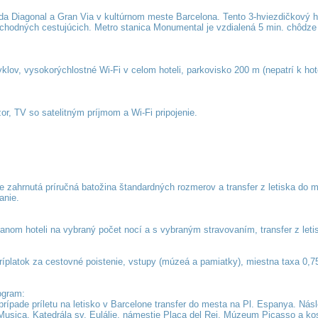
nida Diagonal a Gran Via v kultúrnom meste Barcelona. Tento 3-hviezdičkový 
i obchodných cestujúcich. Metro stanica Monumental je vzdialená 5 min. chôdze
yklov, vysokorýchlostné Wi-Fi v celom hoteli, parkovisko 200 m (nepatrí k hote
zor, TV so satelitným príjmom a Wi-Fi pripojenie.
 zahrnutá príručná batožina štandardných rozmerov a transfer z letiska do m
anie.
ranom hoteli na vybraný počet nocí a s vybraným stravovaním, transfer z leti
príplatok za cestovné poistenie, vstupy (múzeá a pamiatky), miestna taxa 0,7
ogram:
 prípade príletu na letisko v Barcelone transfer do mesta na Pl. Espanya. Nás
 Musica, Katedrála sv. Eulálie, námestie Placa del Rei, Múzeum Picasso a ko