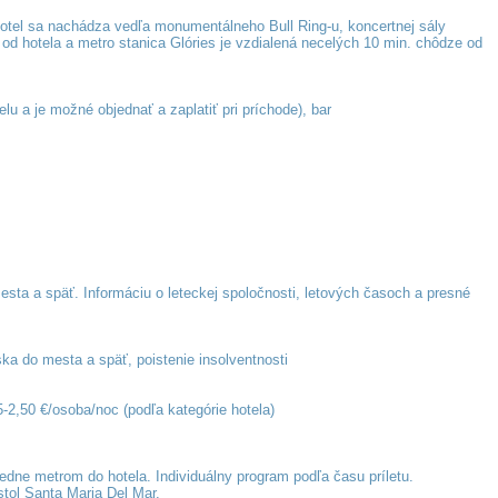
hotel sa nachádza vedľa monumentálneho Bull Ring-u, koncertnej sály
 od hotela a metro stanica Glóries je vzdialená necelých 10 min. chôdze od
lu a je možné objednať a zaplatiť pri príchode), bar
esta a späť. Informáciu o leteckej spoločnosti, letových časoch a presné
ska do mesta a späť, poistenie insolventnosti
5-2,50 €/osoba/noc (podľa kategórie hotela)
ledne metrom do hotela. Individuálny program podľa času príletu.
stol Santa Maria Del Mar.