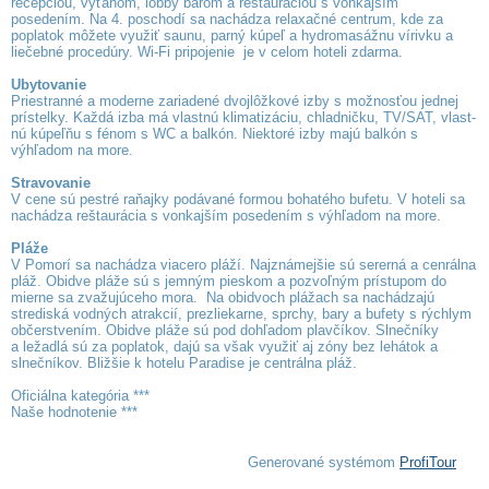
recepciou, výťahom, lobby barom a reštauráciou s vonkajším
posedením. Na 4. poschodí sa nachádza relaxačné centrum, kde za
poplatok môžete využiť saunu, parný kúpeľ a hydromasážnu vírivku a
liečebné procedúry. Wi-Fi pripojenie je v celom hoteli zdarma.
Ubytovanie
Priestranné a moderne zariadené dvojlôžkové izby s možnosťou jednej
prístelky. Každá izba má vlastnú klimatizáciu, chladničku, TV/SAT, vlast­
nú kúpeľňu s fénom s WC a balkón. Niektoré izby majú balkón s
výhľadom na more.
Stravovanie
V cene sú pestré raňajky podávané formou bohatého bufetu. V hoteli sa
nachádza reštaurácia s vonkajším posedením s výhľadom na more.
Pláže
V Pomorí sa nachádza viacero pláží. Najznámejšie sú sererná a cenrálna
pláž. Obidve pláže sú s jemným pieskom a pozvoľným prístupom do
mierne sa zvažujúceho mora. Na obidvoch plážach sa nachádzajú
strediská vodných atrakcií, prezliekarne, sprchy, bary a bufety s rýchlym
občerstvením. Obidve pláže sú pod dohľadom plavčíkov. Slnečníky
a ležadlá sú za poplatok, dajú sa však využiť aj zóny bez lehátok a
slnečníkov. Bližšie k hotelu Paradise je centrálna pláž.
Oficiálna kategória ***
Naše hodnotenie ***
Generované systémom
ProfiTour