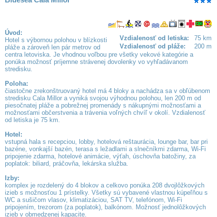
Úvod:
Vzdialenosť od letiska:
75 km
Hotel s výbornou polohou v blízkosti
Vzdialenosť od pláže:
200 m
pláže a zároveň len pár metrov od
centra letoviska. Je vhodnou voľbou pre všetky vekové kategórie a
ponúka možnosť príjemne strávenej dovolenky vo vyhľadávanom
stredisku.
Poloha:
čiastočne zrekonštruovaný hotel má 4 bloky a nachádza sa v obľúbenom
stredisku Cala Millor a vyniká svojou výhodnou polohou, len 200 m od
piesočnatej pláže a pobrežnej promenády s nákupnými možnosťami a
možnosťami občerstvenia a trávenia voľných chvíľ v okolí. Vzdialenosť
od letiska je 75 km.
Hotel:
vstupná hala s recepciou, lobby, hotelová reštaurácia, lounge bar, bar pri
bazéne, vonkajší bazén, terasa s ležadlami a slnečníkmi zdarma, Wi-Fi
pripojenie zdarma, hotelové animácie, výťah, úschovňa batožiny, za
poplatok: biliard, práčovňa, lekárska služba.
Izby:
komplex je rozdelený do 4 blokov a celkovo ponúka 208 dvojlôžkových
izieb s možnosťou 1 prístelky. Všetky sú vybavené vlastnou kúpeľňou s
WC a sušičom vlasov, klimatizáciou, SAT TV, telefónom, Wi-Fi
pripojením, trezorom (za poplatok), balkónom. Možnosť jednolôžkových
izieb v obmedzenej kapacite.