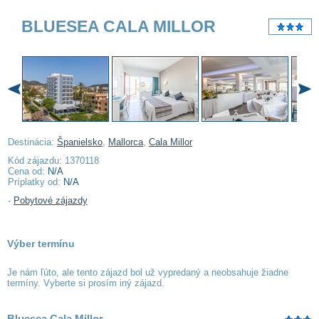
BLUESEA CALA MILLOR
Destinácia:
Španielsko
,
Mallorca
,
Cala Millor
Kód zájazdu: 1370118
Cena od:
N/A
Príplatky od:
N/A
-
Pobytové zájazdy
Výber termínu
Je nám ľúto, ale tento zájazd bol už vypredaný a neobsahuje žiadne
termíny. Vyberte si prosím iný zájazd.
Bluesea Cala Millor