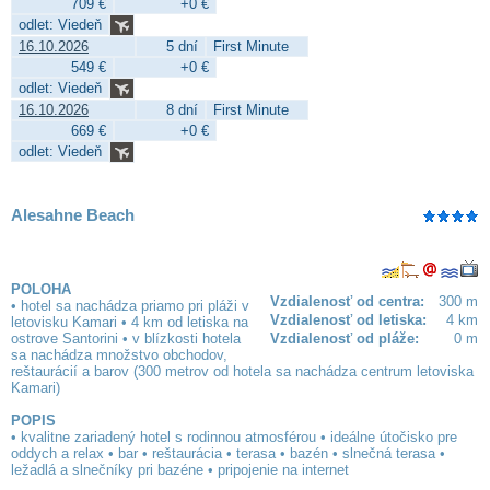
709 €
+0 €
odlet: Viedeň
16.10.2026
5 dní
First Minute
549 €
+0 €
odlet: Viedeň
16.10.2026
8 dní
First Minute
669 €
+0 €
odlet: Viedeň
Alesahne Beach
POLOHA
Vzdialenosť od centra:
300 m
• hotel sa nachádza priamo pri pláži v
Vzdialenosť od letiska:
4 km
letovisku Kamari • 4 km od letiska na
ostrove Santorini • v blízkosti hotela
Vzdialenosť od pláže:
0 m
sa nachádza množstvo obchodov,
reštaurácií a barov (300 metrov od hotela sa nachádza centrum letoviska
Kamari)
POPIS
• kvalitne zariadený hotel s rodinnou atmosférou • ideálne útočisko pre
oddych a relax • bar • reštaurácia • terasa • bazén • slnečná terasa •
ležadlá a slnečníky pri bazéne • pripojenie na internet