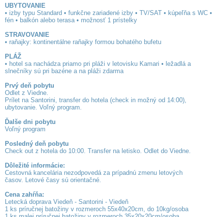
UBYTOVANIE
• izby typu Standard • funkčne zariadené izby • TV/SAT • kúpeľňa s WC •
fén • balkón alebo terasa • možnosť 1 prístelky
STRAVOVANIE
• raňajky: kontinentálne raňajky formou bohatého bufetu
PLÁŽ
• hotel sa nachádza priamo pri pláži v letovisku Kamari • ležadlá a
slnečníky sú pri bazéne a na pláži zdarma
Prvý deň pobytu
Odlet z Viedne.
Prílet na Santorini, transfer do hotela (check in možný od 14:00),
ubytovanie. Voľný program.
Ďalše dni pobytu
Voľný program
Posledný deň pobytu
Check out z hotela do 10:00. Transfer na letisko. Odlet do Viedne.
Dôležité informácie:
Cestovná kancelária nezodpovedá za prípadnú zmenu letových
časov. Letové časy sú orientačné.
Cena zahŕňa:
Letecká doprava Viedeň - Santorini - Viedeň
1 ks príručnej batožiny v rozmeroch 55x40x20cm, do 10kg/osoba
1 ks malej príručnej batožiny v rozmeroch 35x20x20cm/osoba