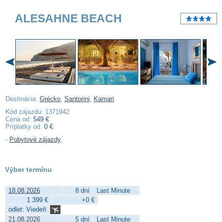
ALESAHNE BEACH
Destinácia:
Grécko
,
Santorini
,
Kamari
Kód zájazdu: 1371942
Cena od:
549 €
Príplatky od:
0 €
-
Pobytové zájazdy
Výber termínu
18.08.2026
8 dní
Last Minute
1 399 €
+0 €
odlet: Viedeň
21.08.2026
5 dní
Last Minute