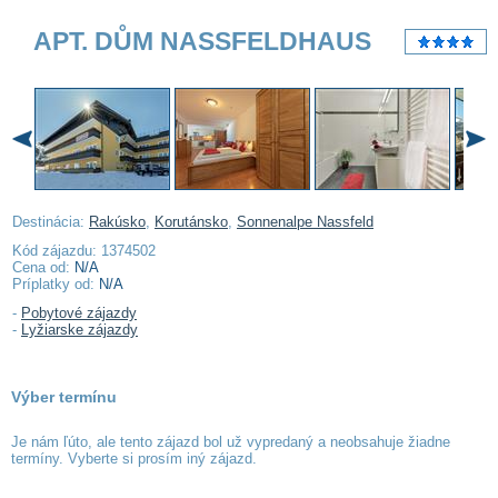
APT. DŮM NASSFELDHAUS
Destinácia:
Rakúsko
,
Korutánsko
,
Sonnenalpe Nassfeld
Kód zájazdu: 1374502
Cena od:
N/A
Príplatky od:
N/A
-
Pobytové zájazdy
-
Lyžiarske zájazdy
Výber termínu
Je nám ľúto, ale tento zájazd bol už vypredaný a neobsahuje žiadne
termíny. Vyberte si prosím iný zájazd.