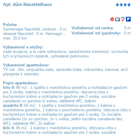
Apt. dům Nassfeldhaus
Poloha:
Vzdialenosť od centra:
0 m
Sonnenalpe Nassfeld, centrum - 0 m,
Vzdialenosť od zjazdovky:
0 m
skiareál Nassfeld - 0 m, Hermagor -
max. 20,5 km
Vybavenosť a služby:
malá recepcia, a la carte reštaurácia, spoločenská miestnosť, úschovňa
lyží a lyžiarskych topánok, vyhradené parkovisko
Vybavenosť apartmánov:
TV sat., fén, umývačka riadu, spravidla trúba, mikrovlnka, kávovar, wi-fi
pripojenie k internetu
Popis apartmánov:
trilo 8:
90 m2 - 1 spálňa s manželskou posteľou a rozkladacím gaučom
pre 2 osoby, kabína s manželskou posteľou, obývacia izba s
kuchynským kútom a rozkladacím gaučom pre 2 osoby, sociálne
zariadenie so sprchou či vaňou, oddelené WC, balkón
quadrilo 8:
65 m2 - 1 spálňa s manželskou posteľou, 1 kabína s
manželskou posteľou, 1 kabína s poschodovou posteľou, obývacia izba s
kuchynským kútom a rozkladacím gaučom pre 2 osoby, 2x sociálne
zariadenie (1x so sprchou, 1x s vaňou; jedno sociálne zariadenie bez
WC), oddelené WC, 2x balkón
bilo 4:
45 m2 - 1 kabína s manželskou posteľou, obývacia izba s
kuchynským kútom a rozkladacím gaučom pre 2 osoby, sociálne