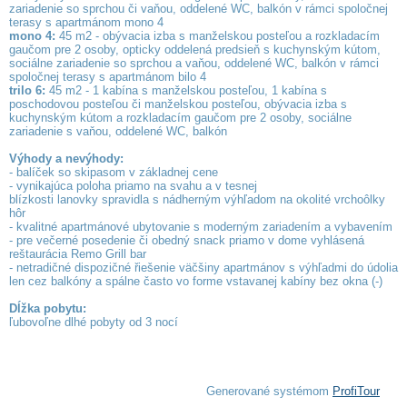
zariadenie so sprchou či vaňou, oddelené WC, balkón v rámci spoločnej
terasy s apartmánom mono 4
mono 4:
45 m2 - obývacia izba s manželskou posteľou a rozkladacím
gaučom pre 2 osoby, opticky oddelená predsieň s kuchynským kútom,
sociálne zariadenie so sprchou a vaňou, oddelené WC, balkón v rámci
spoločnej terasy s apartmánom bilo 4
trilo 6:
45 m2 - 1 kabína s manželskou posteľou, 1 kabína s
poschodovou posteľou či manželskou posteľou, obývacia izba s
kuchynským kútom a rozkladacím gaučom pre 2 osoby, sociálne
zariadenie s vaňou, oddelené WC, balkón
Výhody a nevýhody:
- balíček so skipasom v základnej cene
- vynikajúca poloha priamo na svahu a v tesnej
blízkosti lanovky spravidla s nádherným výhľadom na okolité vrchoôlky
hôr
- kvalitné apartmánové ubytovanie s moderným zariadením a vybavením
- pre večerné posedenie či obedný snack priamo v dome vyhlásená
reštaurácia Remo Grill bar
- netradičné dispozičné řiešenie väčšiny apartmánov s výhľadmi do údolia
len cez balkóny a spálne často vo forme vstavanej kabíny bez okna (-)
Dĺžka pobytu:
ľubovoľne dlhé pobyty od 3 nocí
Generované systémom
ProfiTour