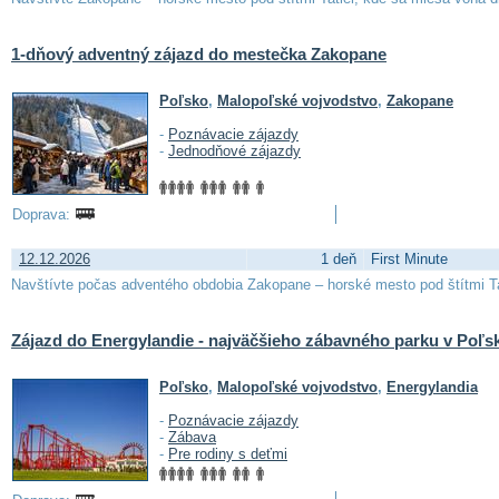
1-dňový adventný zájazd do mestečka Zakopane
Poľsko
,
Malopoľské vojvodstvo
,
Zakopane
-
Poznávacie zájazdy
-
Jednodňové zájazdy
Doprava:
12.12.2026
1 deň
First Minute
Navštívte počas adventého obdobia Zakopane – horské mesto pod štítmi Tat
Zájazd do Energylandie - najväčšieho zábavného parku v Poľs
Poľsko
,
Malopoľské vojvodstvo
,
Energylandia
-
Poznávacie zájazdy
-
Zábava
-
Pre rodiny s deťmi