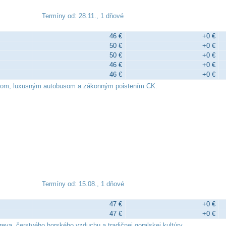
Termíny od: 28.11., 1 dňové
46 €
+0 €
50 €
+0 €
50 €
+0 €
46 €
+0 €
46 €
+0 €
dcom, luxusným autobusom a zákonným poistením CK.
Termíny od: 15.08., 1 dňové
47 €
+0 €
47 €
+0 €
eva, čerstvého horského vzduchu a tradičnej goralskej kultúry.