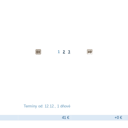
1
2
3
Termíny od: 12.12., 1 dňové
41 €
+0 €