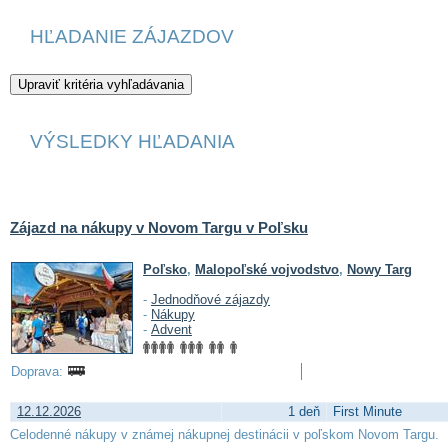
HĽADANIE ZÁJAZDOV
VÝSLEDKY HĽADANIA
Zájazd na nákupy v Novom Targu v Poľsku
Poľsko
,
Malopoľské vojvodstvo
,
Nowy Targ
-
Jednodňové zájazdy
-
Nákupy
-
Advent
Doprava:
12.12.2026
1 deň
First Minute
Celodenné nákupy v známej nákupnej destinácii v poľskom Novom Targu.