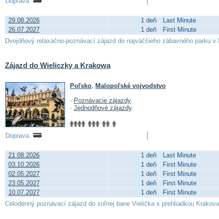
Doprava:
29.08.2026
1 deň
Last Minute
26.07.2027
1 deň
First Minute
Dvojdňový relaxačno-poznávací zájazd do najväčšieho zábavného parku v 
Zájazd do Wieliczky a Krakowa
Poľsko
,
Malopoľské vojvodstvo
-
Poznávacie zájazdy
-
Jednodňové zájazdy
Doprava:
21.08.2026
1 deň
Last Minute
03.10.2026
1 deň
First Minute
02.05.2027
1 deň
First Minute
23.05.2027
1 deň
First Minute
10.07.2027
1 deň
First Minute
Celodenný poznávací zájazd do soľnej bane Vielička s prehliadkou Krakov