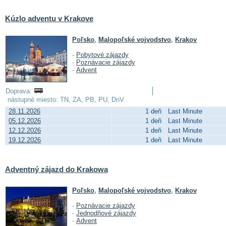
Kúzlo adventu v Krakove
Poľsko
,
Malopoľské vojvodstvo
,
Krakov
-
Pobytové zájazdy
-
Poznávacie zájazdy
-
Advent
Doprava:
nástupné miesto: TN, ZA, PB, PU, DnV
28.11.2026
1 deň
Last Minute
05.12.2026
1 deň
Last Minute
12.12.2026
1 deň
Last Minute
19.12.2026
1 deň
Last Minute
Adventný zájazd do Krakowa
Poľsko
,
Malopoľské vojvodstvo
,
Krakov
-
Poznávacie zájazdy
-
Jednodňové zájazdy
-
Advent