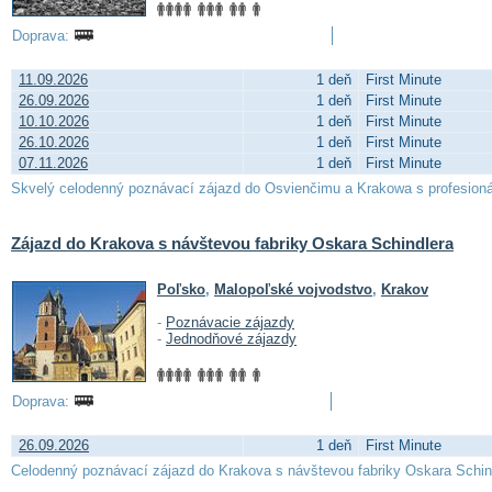
Doprava:
11.09.2026
1 deň
First Minute
26.09.2026
1 deň
First Minute
10.10.2026
1 deň
First Minute
26.10.2026
1 deň
First Minute
07.11.2026
1 deň
First Minute
Skvelý celodenný poznávací zájazd do Osvienčimu a Krakowa s profesio
Zájazd do Krakova s návštevou fabriky Oskara Schindlera
Poľsko
,
Malopoľské vojvodstvo
,
Krakov
-
Poznávacie zájazdy
-
Jednodňové zájazdy
Doprava:
26.09.2026
1 deň
First Minute
Celodenný poznávací zájazd do Krakova s návštevou fabriky Oskara Schin