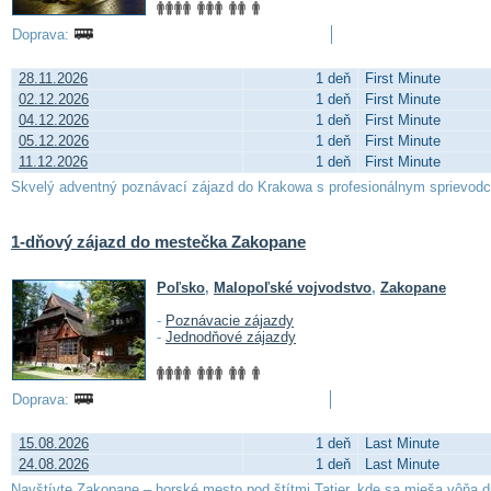
Doprava:
28.11.2026
1 deň
First Minute
02.12.2026
1 deň
First Minute
04.12.2026
1 deň
First Minute
05.12.2026
1 deň
First Minute
11.12.2026
1 deň
First Minute
Skvelý adventný poznávací zájazd do Krakowa s profesionálnym sprievo
1-dňový zájazd do mestečka Zakopane
Poľsko
,
Malopoľské vojvodstvo
,
Zakopane
-
Poznávacie zájazdy
-
Jednodňové zájazdy
Doprava:
15.08.2026
1 deň
Last Minute
24.08.2026
1 deň
Last Minute
Navštívte Zakopane – horské mesto pod štítmi Tatier, kde sa mieša vôňa dr