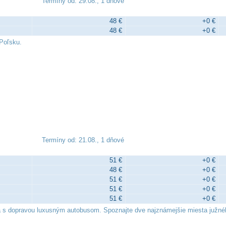
Termíny od: 29.08., 1 dňové
48 €
+0 €
48 €
+0 €
Poľsku.
Termíny od: 21.08., 1 dňové
51 €
+0 €
48 €
+0 €
51 €
+0 €
51 €
+0 €
51 €
+0 €
a s dopravou luxusným autobusom. Spoznajte dve najznámejšie miesta južné