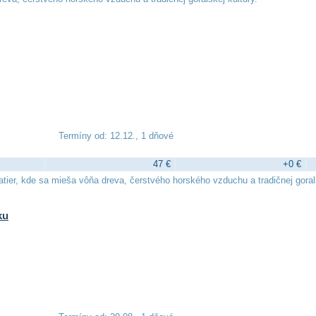
Termíny od: 12.12., 1 dňové
47 €
+0 €
ier, kde sa mieša vôňa dreva, čerstvého horského vzduchu a tradičnej gorals
ku