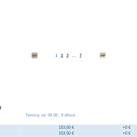
1
2
3
...
7
Termíny od: 08.08., 8 dňové
153,50 €
+0 €
153,50 €
+0 €