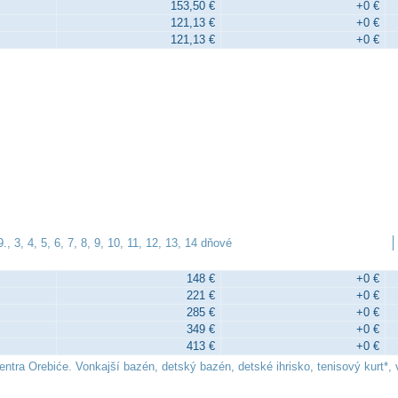
153,50 €
+0 €
121,13 €
+0 €
121,13 €
+0 €
, 3, 4, 5, 6, 7, 8, 9, 10, 11, 12, 13, 14 dňové
148 €
+0 €
221 €
+0 €
285 €
+0 €
349 €
+0 €
413 €
+0 €
tra Orebiće. Vonkajší bazén, detský bazén, detské ihrisko, tenisový kurt*, v