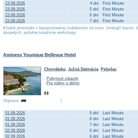
23.09.2026
4 dni
First Minute
23.09.2026
5 dní
First Minute
23.09.2026
6 dní
First Minute
23.09.2026
7 dní
First Minute
Kľudné prostredie v bezprostrednej vzdialenosti od mora. Vonkajší bazén, d
dospelých, početné kreatívne workshopy.
Aminess Younique Bellevue Hotel
Chorvátsko
,
Južná Dalmácia
,
Pelješac
-
Pobytové zájazdy
-
Pre rodiny s deťmi
Doprava:
01.09.2026
5 dní
Last Minute
01.09.2026
6 dní
Last Minute
01.09.2026
7 dní
Last Minute
02.09.2026
5 dní
Last Minute
02.09.2026
6 dní
Last Minute