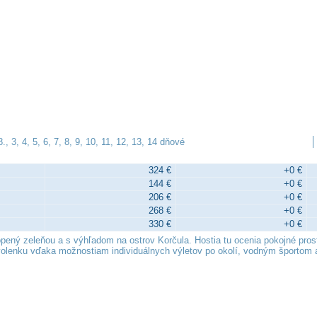
, 3, 4, 5, 6, 7, 8, 9, 10, 11, 12, 13, 14 dňové
324 €
+0 €
144 €
+0 €
206 €
+0 €
268 €
+0 €
330 €
+0 €
lopený zeleňou a s výhľadom na ostrov Korčula. Hostia tu ocenia pokojné pros
ovolenku vďaka možnostiam individuálnych výletov po okolí, vodným športo