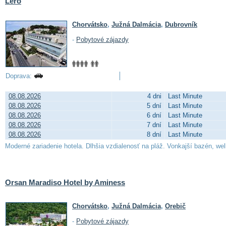
Lero
Chorvátsko
,
Južná Dalmácia
,
Dubrovník
-
Pobytové zájazdy
Doprava:
08.08.2026
4 dni
Last Minute
08.08.2026
5 dní
Last Minute
08.08.2026
6 dní
Last Minute
08.08.2026
7 dní
Last Minute
08.08.2026
8 dní
Last Minute
Moderné zariadenie hotela. Dlhšia vzdialenosť na pláž. Vonkajší bazén, wel
Orsan Maradiso Hotel by Aminess
Chorvátsko
,
Južná Dalmácia
,
Orebič
-
Pobytové zájazdy