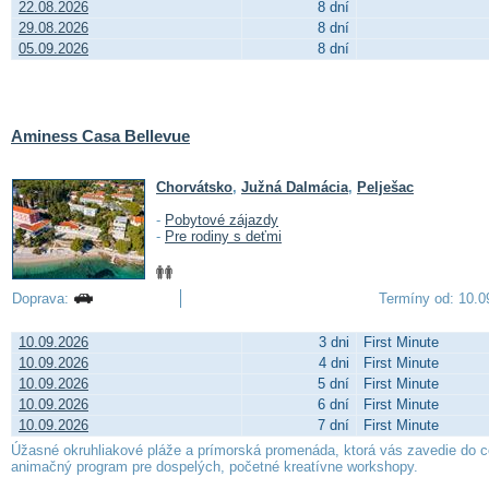
22.08.2026
8 dní
29.08.2026
8 dní
05.09.2026
8 dní
Aminess Casa Bellevue
Chorvátsko
,
Južná Dalmácia
,
Pelješac
-
Pobytové zájazdy
-
Pre rodiny s deťmi
Doprava:
Termíny od: 10.09.
10.09.2026
3 dni
First Minute
10.09.2026
4 dni
First Minute
10.09.2026
5 dní
First Minute
10.09.2026
6 dní
First Minute
10.09.2026
7 dní
First Minute
Úžasné okruhliakové pláže a prímorská promenáda, ktorá vás zavedie do cen
animačný program pre dospelých, početné kreatívne workshopy.