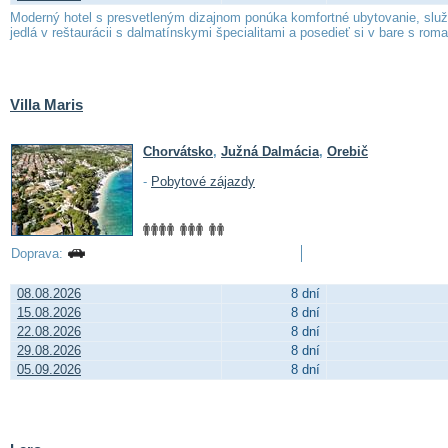
Moderný hotel s presvetleným dizajnom ponúka komfortné ubytovanie, služb
jedlá v reštaurácii s dalmatínskymi špecialitami a posedieť si v bare s ro
Villa Maris
Chorvátsko
,
Južná Dalmácia
,
Orebič
-
Pobytové zájazdy
Doprava:
08.08.2026
8 dní
15.08.2026
8 dní
22.08.2026
8 dní
29.08.2026
8 dní
05.09.2026
8 dní