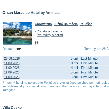
Orsan Maradiso Hotel by Aminess
Chorvátsko
,
Južná Dalmácia
,
Pelješac
-
Pobytové zájazdy
-
Pre rodiny s deťmi
Doprava:
Termíny od: 28.08.
28.08.2026
5 dní
Last Minute
11.09.2026
3 dni
First Minute
11.09.2026
4 dni
First Minute
11.09.2026
5 dní
First Minute
11.09.2026
6 dní
First Minute
Príjemný hotel na polostrove Pelješac s vynikajúcou polohou pri mori, obk
južnodalmatskými špecialitami. Ideálna voľba pre oddychovú aj aktívnu d
kategórie.
Villa Dusko