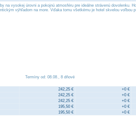
y na vysokej úrovni a pokojnú atmosféru pre ideálne strávenú dovolenku. Ho
mantickým výhľadom na more. Vďaka tomu všetkému je hotel skvelou voľbou pre
Termíny od: 08.08., 8 dňové
242,25 €
+0 €
242,25 €
+0 €
242,25 €
+0 €
195,50 €
+0 €
195,50 €
+0 €