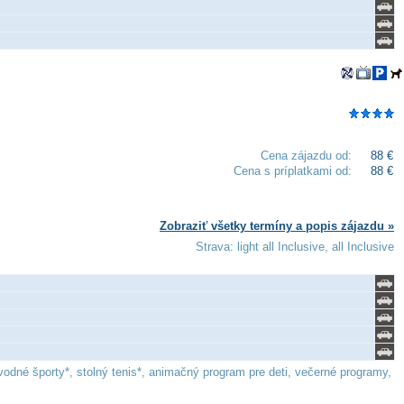
Cena zájazdu od:
88 €
Cena s príplatkami od:
88 €
Zobraziť všetky termíny a popis zájazdu »
Strava: light all Inclusive, all Inclusive
odné športy*, stolný tenis*, animačný program pre deti, večerné programy,