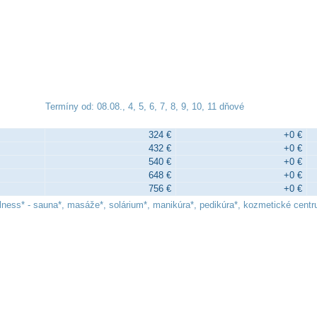
Termíny od: 08.08., 4, 5, 6, 7, 8, 9, 10, 11 dňové
324 €
+0 €
432 €
+0 €
540 €
+0 €
648 €
+0 €
756 €
+0 €
lness* - sauna*, masáže*, solárium*, manikúra*, pedikúra*, kozmetické centru