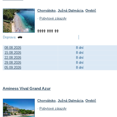
Chorvátsko
,
Južná Dalmácia
,
Orebič
-
Pobytové zájazdy
Doprava:
08.08.2026
8 dní
15.08.2026
8 dní
22.08.2026
8 dní
29.08.2026
8 dní
05.09.2026
8 dní
Aminess Vival Grand Azur
Chorvátsko
,
Južná Dalmácia
,
Orebič
-
Pobytové zájazdy