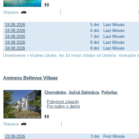
Doprava:
24.08.2026
5 dní
Last Minute
24.08.2026
6 dní
Last Minute
24.08.2026
7 dní
Last Minute
24.08.2026
8 dní
Last Minute
24.08.2026
9 dní
Last Minute
Umiestnenie v kľudnej zátoke, len 10 minút chôdze od Orebiće. Vonkajšie ba
Aminess Bellevue Village
Chorvátsko
,
Južná Dalmácia
,
Pelješac
-
Pobytové zájazdy
-
Pre rodiny s deťmi
Doprava:
23.09.2026
3 dni
First Minute