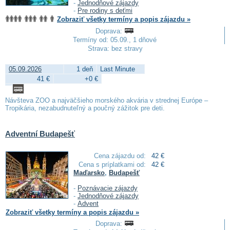
-
Jednodňové zájazdy
-
Pre rodiny s deťmi
Zobraziť všetky termíny a popis zájazdu »
Doprava:
Termíny od: 05.09., 1 dňové
Strava: bez stravy
05.09.2026
1 deň
Last Minute
41 €
+0 €
Návšteva ZOO a najväčšieho morského akvária v strednej Európe –
Tropikária, nezabudnuteľný a poučný zážitok pre deti.
Adventní Budapešť
Cena zájazdu od:
42 €
Cena s príplatkami od:
42 €
Maďarsko
,
Budapešť
-
Poznávacie zájazdy
-
Jednodňové zájazdy
-
Advent
Zobraziť všetky termíny a popis zájazdu »
Doprava: