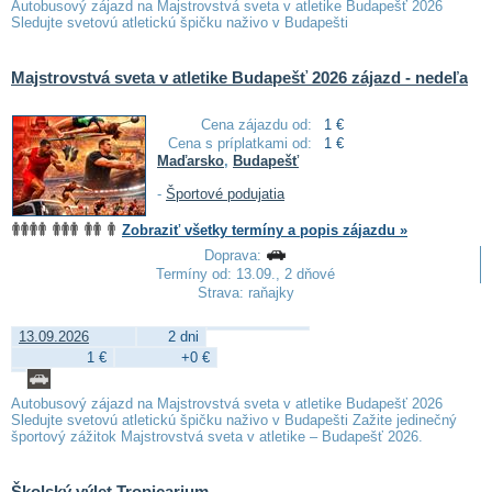
Autobusový zájazd na Majstrovstvá sveta v atletike Budapešť 2026
Sledujte svetovú atletickú špičku naživo v Budapešti
Majstrovstvá sveta v atletike Budapešť 2026 zájazd - nedeľa
Cena zájazdu od:
1 €
Cena s príplatkami od:
1 €
Maďarsko
,
Budapešť
-
Športové podujatia
Zobraziť všetky termíny a popis zájazdu »
Doprava:
Termíny od: 13.09., 2 dňové
Strava: raňajky
13.09.2026
2 dni
1 €
+0 €
Autobusový zájazd na Majstrovstvá sveta v atletike Budapešť 2026
Sledujte svetovú atletickú špičku naživo v Budapešti Zažite jedinečný
športový zážitok Majstrovstvá sveta v atletike – Budapešť 2026.
Školský výlet Tropicarium