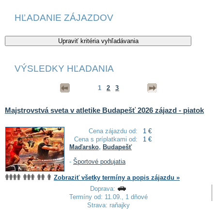
HĽADANIE ZÁJAZDOV
VÝSLEDKY HĽADANIA
1
2
3
Majstrovstvá sveta v atletike Budapešť 2026 zájazd - piatok
Cena zájazdu od:
1 €
Cena s príplatkami od:
1 €
Maďarsko
,
Budapešť
-
Športové podujatia
Zobraziť všetky termíny a popis zájazdu »
Doprava:
Termíny od: 11.09., 1 dňové
Strava: raňajky