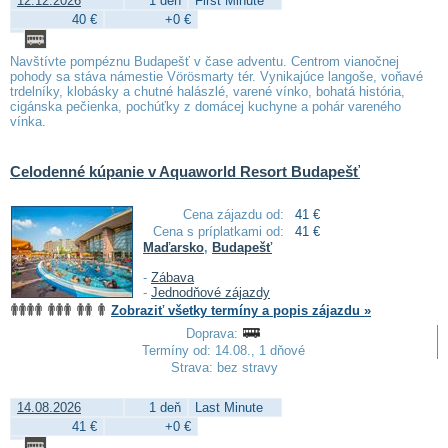
12.12.2026
1 deň
First Minute
40 €
+0 €
Navštívte pompéznu Budapešť v čase adventu. Centrom vianočnej
pohody sa stáva námestie Vörösmarty tér. Vynikajúce langoše, voňavé
trdelníky, klobásky a chutné halászlé, varené vínko, bohatá história,
cigánska pečienka, pochúťky z domácej kuchyne a pohár vareného
vínka.
Celodenné kúpanie v Aquaworld Resort Budapešť
Cena zájazdu od:
41 €
Cena s príplatkami od:
41 €
Maďarsko
,
Budapešť
-
Zábava
-
Jednodňové zájazdy
Zobraziť všetky termíny a popis zájazdu »
Doprava:
Termíny od: 14.08., 1 dňové
Strava: bez stravy
14.08.2026
1 deň
Last Minute
41 €
+0 €