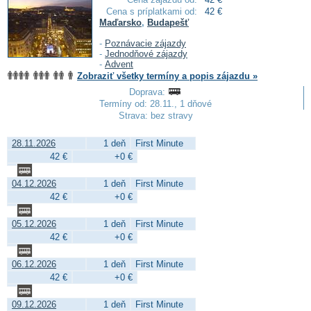
Cena s príplatkami od:
42 €
Maďarsko
,
Budapešť
-
Poznávacie zájazdy
-
Jednodňové zájazdy
-
Advent
Zobraziť všetky termíny a popis zájazdu »
Doprava:
Termíny od: 28.11., 1 dňové
Strava: bez stravy
28.11.2026
1 deň
First Minute
42 €
+0 €
04.12.2026
1 deň
First Minute
42 €
+0 €
05.12.2026
1 deň
First Minute
42 €
+0 €
06.12.2026
1 deň
First Minute
42 €
+0 €
09.12.2026
1 deň
First Minute