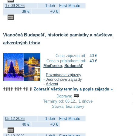
17.09.2026
1 deň
First Minute
39 €
+0 €
Vianočná Budapešť, historické pamiatky a návšteva
adventných trhov
Cena zájazdu od:
40 €
Cena s príplatkami od:
40 €
Maďarsko
,
Budapešť
-
Poznávacie zájazdy
-
Jednodňové zájazdy
-
Advent
Zobraziť všetky termíny a popis zájazdu »
Doprava:
Termíny od: 05.12., 1 dňové
Strava: bez stravy
05.12.2026
1 deň
First Minute
40 €
+0 €