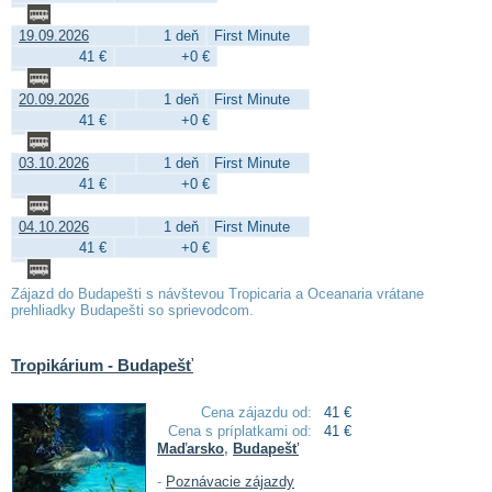
19.09.2026
1 deň
First Minute
41 €
+0 €
20.09.2026
1 deň
First Minute
41 €
+0 €
03.10.2026
1 deň
First Minute
41 €
+0 €
04.10.2026
1 deň
First Minute
41 €
+0 €
Zájazd do Budapešti s návštevou Tropicaria a Oceanaria vrátane
prehliadky Budapešti so sprievodcom.
Tropikárium - Budapešť
Cena zájazdu od:
41 €
Cena s príplatkami od:
41 €
Maďarsko
,
Budapešť
-
Poznávacie zájazdy