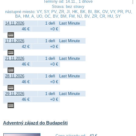
Termíny od: 14.11., 1 dňové
Strava: bez stravy
nástupné miesto: VY, SY, PV, ZR, JI, HK, BK, BI, BK, OV, VY, PR, PU,
BA, HM, A, UO, OC, BV, BM, FM, NJ, BV, ZR, CR, HU, SY
14.11.2026
1 deň
Last Minute
46 €
+0 €
17.11.2026
1 deň
Last Minute
42 €
+0 €
21.11.2026
1 deň
Last Minute
46 €
+0 €
28.11.2026
1 deň
Last Minute
46 €
+0 €
29.11.2026
1 deň
Last Minute
46 €
+0 €
Adventný zájazd do Budapešti
Cena zájazdu od:
42 €