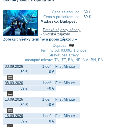
Cena zájazdu od:
39 €
Cena s príplatkami od:
39 €
Maďarsko
,
Budapešť
-
Detské zájazdy, tábory
-
Školské zájazdy
Zobraziť všetky termíny a popis zájazdu »
Doprava:
Termíny od: 03.09., 1 dňové
Strava: bez stravy
nástupné miesto: TN, TT, BA, NR, NM, BN, PN
03.09.2026
1 deň
First Minute
39 €
+0 €
08.09.2026
1 deň
First Minute
39 €
+0 €
10.09.2026
1 deň
First Minute
39 €
+0 €
15.09.2026
1 deň
First Minute
39 €
+0 €