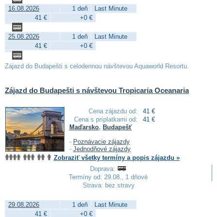
16.08.2026
1 deň
Last Minute
41 €
+0 €
25.08.2026
1 deň
Last Minute
41 €
+0 €
Zájazd do Budapešti s celodennou návštevou Aquaworld Resortu.
Zájazd do Budapešti s návštevou Tropicaria Oceanaria
Cena zájazdu od:
41 €
Cena s príplatkami od:
41 €
Maďarsko
,
Budapešť
-
Poznávacie zájazdy
-
Jednodňové zájazdy
Zobraziť všetky termíny a popis zájazdu »
Doprava:
Termíny od: 29.08., 1 dňové
Strava: bez stravy
29.08.2026
1 deň
Last Minute
41 €
+0 €