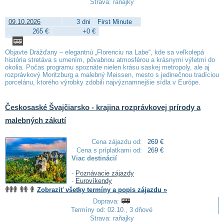
Strava: raňajky
09.10.2026
3 dni
First Minute
265 €
+0 €
Objavte Drážďany – elegantnú „Florenciu na Labe“, kde sa veľkolepá
história stretáva s umením, pôvabnou atmosférou a krásnymi výletmi do
okolia. Počas programu spoznáte nielen krásu saskej metropoly, ale aj
rozprávkový Moritzburg a malebný Meissen, mesto s jedinečnou tradíciou
porcelánu, ktorého výrobky zdobili najvýznamnejšie sídla v Európe.
Českosaské Švajčiarsko - krajina rozprávkovej prírody a
malebných zákutí
Cena zájazdu od:
269 €
Cena s príplatkami od:
269 €
Viac destinácií
-
Poznávacie zájazdy
-
Eurovíkendy
Zobraziť všetky termíny a popis zájazdu »
Doprava:
Termíny od: 02.10., 3 dňové
Strava: raňajky