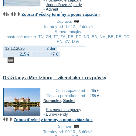
-
Poznávacie zájazdy
-
Jednodňové zájazdy
-
Advent
Zobraziť všetky termíny a popis zájazdu »
Doprava:
Termíny od: 12.12., 2 dňové
Strava: raňajky
nástupné miesto: TN, ZH, TT, ZA, PB, PD, NR, BA, NM, BB, PE, TO,
PN, ZV, DnV
12.12.2026
2 dni
215 €
+7 €
Drážďany a Moritzburg – víkend ako z rozprávky
Cena zájazdu od:
265 €
Cena s príplatkami od:
265 €
Nemecko
,
Sasko
-
Poznávacie zájazdy
-
Eurovíkendy
Zobraziť všetky termíny a popis zájazdu »
Doprava:
Termíny od: 09.10., 3 dňové