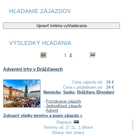
HĽADANIE ZÁJAZDOV
VÝSLEDKY HĽADANIA
1
2
Adventní trhy v Drážďanech
Cena zájazdu od:
24 €
Cena s príplatkami od:
24 €
Nemecko
,
Sasko
,
Drážďany (Dresden)
-
Poznávacie zájazdy
-
Jednodňové zájazdy
-
Advent
Zobraziť všetky termíny a popis zájazdu »
Doprava:
Termíny od: 27.11., 1 dňové
Strava: bez stravy