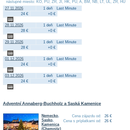
nástupné miesto: KO, PU, ZR, JI, HK, PU, A, BM, NB, LT, UL, ZR, HU
27.11.2026
1 deň
Last Minute
24 €
+0 €
28.11.2026
1 deň
Last Minute
28 €
+0 €
29.11.2026
1 deň
Last Minute
28 €
+0 €
01.12.2026
1 deň
Last Minute
24 €
+0 €
03.12.2026
1 deň
Last Minute
24 €
+0 €
Adventní Annaberg-Buchholz a Saská Kamenice
Nemecko
,
Cena zájazdu od:
26 €
Sasko
,
Cena s príplatkami od:
26 €
Kamenica
(Chemnitz)