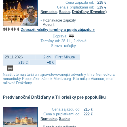
Cena zájazdu od:
219 €
Cena s príplatkami od:
219 €
Nemecko
,
Sasko
,
Drážďany (Dresden)
-
Poznávacie zájazdy
-
Advent
Zobraziť všetky termíny a popis zájazdu »
Doprava:
Termíny od: 28.11., 2 dňové
Strava: raňajky
28.11.2026
2 dni
First Minute
219 €
+0 €
Navštívte najstarší a najnavštevovanejší adventný trh v Nemecku a
romantický Popoluškin zámok Moritzburg.
Kto miluje Vianoce, musí
milovať Drážďany.
Predvianočné Drážďany a Tri oriešky pre popolušku
Cena zájazdu od:
215 €
Cena s príplatkami od:
222 €
Nemecko
,
Sasko