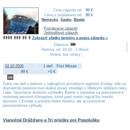
Cena zájazdu od:
99 €
Cena s príplatkami od:
99 €
Nemecko
,
Sasko
,
Bastei
-
Poznávacie zájazdy
-
Jednodňové zájazdy
Zobraziť všetky termíny a popis zájazdu »
Doprava:
Termíny od: 10.10., 1 dňové
Strava: bez stravy
10.10.2026
1 deň
First Minute
99 €
+0 €
Čaká vás deň v jednom z najkrajších prírodných regiónov Európy, kde sa
dramatické pieskovcové skalné útvary striedajú s hlbokými údoliami rieky
Labe. Spoznáme ikonické vyhliadky Bastei a následne sa presunieme k
mohutnej pevnosti Königstein, ktorá patrí medzi najväčšie horské
pevnosti v Európe a ponúka nielen históriu, ale aj výnimočné
panoramatické výhľady.
Vianočné Drážďany a Tri oriešky pre Popolušku