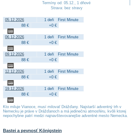
Termíny od: 05.12., 1 dňové
Strava: bez stravy
05.12.2026
1 deň
First Minute
88 €
+0 €
06.12.2026
1 deň
First Minute
88 €
+0 €
09.12.2026
1 deň
First Minute
88 €
+0 €
12.12.2026
1 deň
First Minute
88 €
+0 €
19.12.2026
1 deň
First Minute
88 €
+0 €
Kto miluje Vianoce, musí milovať Drážďany. Najstarší adventný trh v
Nemecku je práve v Drážďanoch a má jedinečnú atmosféru, kvôli ktorej
nepochybne patrí medzi najnavštevovanejšie adventné mesto Nemecka.
Bastei a pevnosť Königstein