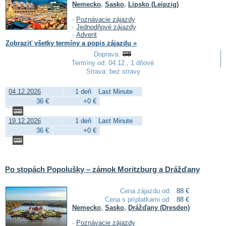
Nemecko
,
Sasko
,
Lipsko (Leipzig)
-
Poznávacie zájazdy
-
Jednodňové zájazdy
-
Advent
Zobraziť všetky termíny a popis zájazdu »
Doprava:
Termíny od: 04.12., 1 dňové
Strava: bez stravy
04.12.2026
1 deň
Last Minute
36 €
+0 €
19.12.2026
1 deň
Last Minute
36 €
+0 €
Po stopách Popolušky – zámok Moritzburg a Drážďany
Cena zájazdu od:
88 €
Cena s príplatkami od:
88 €
Nemecko
,
Sasko
,
Drážďany (Dresden)
-
Poznávacie zájazdy