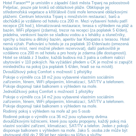
Hotel Faraon*** je umístěn v západní části města Trpanj na poloostrově
Pelješac, pouze pár kroků od oblázkové pláže. Obklopuje jej
středomořská vegetace a křišťálově čisté moře lemované oblázkovými
plážemi. Centrum letoviska Trpanj s množstvím restaurací, barů a
obchůdků je vzdáleno od hotelu cca 200 m. Mezi vybavení hotelu patří
recepce (24 hod.), klimatizovaná restaurace, terasa s výhledem na pláž a
bazén, WiFi připojení (zdarma), trezor na recepci (za poplatek 5 €/den),
prádelna, venkovní bazén se sladkou vodou a s lehátky a slunečníky,
sprchy u bazénu a dětský bazén, aperitiv bar Kleopatra s terasou. Hotel
nemá výtah. Parkování u hotelu je za poplatek 10 €/den/auto (omezená
kapacita míst, není možné předem rezervovat), další parkoviště je
vzdáleno cca 200 m od hotelu a pro hosty je zdarma (dle dostupnosti).
Hotel se skládá z 3 budov, každá budova má 3 patra a celkem nabízí
ubytování v 110 pokojích. Na vyžádání předem u CK je možné si zapujčit
miniledničku na pokoj (za poplatek 5 €/den, hradí se na místě).
Dvoulůžkový pokoj Comfort s možností 1 přistýlky
Pokoje o výměře cca 18 m2 jsou vybavené vlastním sociálním
zařízením, fénem, WiFi připojením, klimatizací, SAT/TV a telefonem.
Pokoje disponují také balkonem s výhledem na moře.
Jednolůžkový pokoj Comfort s možností 1 přistýlky
Pokoje o výměře cca 14 m2 jsou vybavené vlastním sociálním
zařízením, fénem, WiFi připojením, klimatizací, SAT/TV a telefonem.
Pokoje disponují také balkonem s výhledem na moře.
Rodinný pokoj s výhledem na moře až pro 5 osob
Rodinné pokoje o výměře cca 36 m2 jsou vybaveny dvěma
dvoulůžkovými ložnicemi, které jsou spolu propojeny, každý pokoj má
vlastní sociální zařízení, klimatizaci, SAT/TV a telefon. Jeden z pokojů
disponuje balkonem s výhledem na moře. Jako 5. osoba zde může být
ubytované dítě do 2,99 let bez nároku na lůžko a služby.