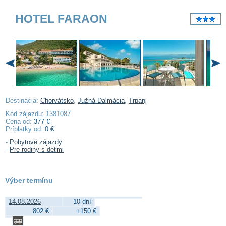
HOTEL FARAON
Destinácia:
Chorvátsko
,
Južná Dalmácia
,
Trpanj
Kód zájazdu: 1381087
Cena od:
377 €
Príplatky od:
0 €
-
Pobytové zájazdy
-
Pre rodiny s deťmi
Výber termínu
14.08.2026
10 dní
802 €
+150 €