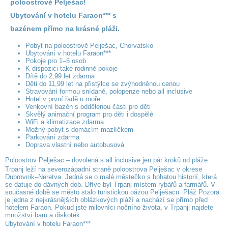
poloostrově Pelješac!
Ubytování v hotelu Faraon*** s
bazénem přímo na krásné pláži.
Pobyt na poloostrově Pelješac, Chorvatsko
Ubytování v hotelu Faraon***
Pokoje pro 1–5 osob
K dispozici také rodinné pokoje
Dítě do 2,99 let zdarma
Děti do 11,99 let na přistýlce se zvýhodněnou cenou
Stravování formou snídaně, polopenze nebo all inclusive
Hotel v první řadě u moře
Venkovní bazén s oddělenou části pro děti
Skvělý animační program pro děti i dospělé
WiFi a klimatizace zdarma
Možný pobyt s domácím mazlíčkem
Parkování zdarma
Doprava vlastní nebo autobusová
Poloostrov Pelješac – dovolená s all inclusive jen pár kroků od pláže
Trpanj leží na severozápadní straně poloostrova Pelješac v okrese
Dubrovnik–Neretva. Jedná se o malé městečko s bohatou historií, která
se datuje do dávných dob. Dříve byl Trpanj místem rybářů a farmářů. V
současné době se město stalo turistickou oázou Pelješacu. Pláž Pozora
je jedna z nejkrásnějších oblázkových pláží a nachází se přímo před
hotelem Faraon. Pokud jste milovníci nočního života, v Trpanji najdete
množství barů a diskoték.
Ubytování v hotelu Faraon***