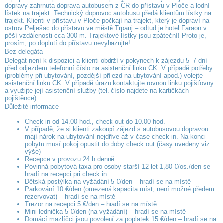
dopravy zahrnuta doprava autobusem z ČR do přístavu v Ploče a lodní
lístek na trajekt. Technický doprovod autobusu předá klientům lístky na
trajekt. Klienti v přístavu v Ploče počkají na trajekt, který je dopraví na
ostrov Pelješac do přístavu ve městě Trpanj – odtud je hotel Faraon v
pěší vzdálenosti cca 300 m. Trajektové lístky jsou zpáteční! Proto je,
prosím, po doplutí do přístavu nevyhazujte!
Bez delegáta
Delegát není k dispozici a klienti obdrží v pokynech k zájezdu 5–7 dní
před odjezdem telefonní číslo na asistenční linku CK. V případě potřeby
(problémy při ubytování, pozdější příjezd na ubytování apod.) volejte
asistenční linku CK. V případě úrazu kontaktujte rovnou linku pojišťovny
a využijte její asistenční služby (tel. číslo najdete na kartičkách
pojištěnce).
Důležité informace
Check in od 14.00 hod., check out do 10.00 hod.
V případě, že si klienti zakoupí zájezd s autobusovou dopravou
mají nárok na ubytování nejdříve až v čase check in. Na konci
pobytu musí pokoj opustit do doby check out (časy uvedeny viz
výše)
Recepce v provozu 24 h denně
Povinná pobytová taxa pro osoby starší 12 let 1,80 €/os./den se
hradí na recepci pri check in
Dětská postýlka na vyžádání 5 €/den – hradí se na místě
Parkování 10 €/den (omezená kapacita míst, není možné předem
rezervovat) – hradí se na místě
Trezor na recepci 5 €/den – hradí se na místě
Mini lednička 5 €/den (na vyžádání) – hradí se na místě
Domácí mazlíčci jsou povolení za poplatek 15 €/den – hradí se na