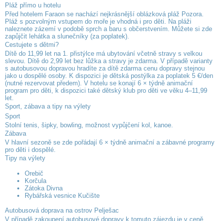
Pláž přímo u hotelu
Před hotelem Faraon se nachází nejkrásnější oblázková pláž Pozora.
Pláž s pozvolným vstupem do moře je vhodná i pro děti. Na pláži
naleznete zázemí v podobě sprch a baru s občerstvením. Můžete si zde
zapůjčit lehátka a slunečníky (za poplatek).
Cestujete s dětmi?
Dítě do 11,99 let na 1. přistýlce má ubytování včetně stravy s velkou
slevou. Dítě do 2,99 let bez lůžka a stravy je zdarma. V případě varianty
s autobusovou dopravou hradíte za dítě zdarma cenu dopravy stejnou
jako u dospělé osoby. K dispozici je dětská postýlka za poplatek 5 €/den
(nutné rezervovat předem). V hotelu se konají 6 × týdně animační
program pro děti, k dispozici také dětský klub pro děti ve věku 4–11,99
let.
Sport, zábava a tipy na výlety
Sport
Stolní tenis, šipky, bowling, možnost vypůjčení kol, kanoe.
Zábava
V hlavní sezoně se zde pořádají 6 × týdně animační a zábavné programy
pro děti i dospělé.
Tipy na výlety
Orebič
Korčula
Zátoka Divna
Rybářská vesnice Kučište
Autobusová doprava na ostrov Pelješac
V případě zakoupení autobusové dopravy k tomuto zájezdu je v ceně