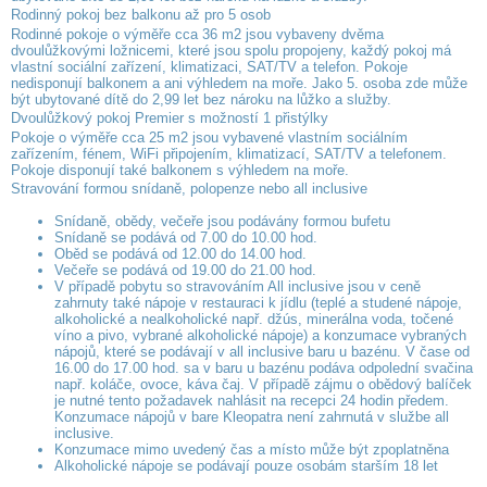
Rodinný pokoj bez balkonu až pro 5 osob
Rodinné pokoje o výměře cca 36 m2 jsou vybaveny dvěma
dvoulůžkovými ložnicemi, které jsou spolu propojeny, každý pokoj má
vlastní sociální zařízení, klimatizaci, SAT/TV a telefon. Pokoje
nedisponují balkonem a ani výhledem na moře. Jako 5. osoba zde může
být ubytované dítě do 2,99 let bez nároku na lůžko a služby.
Dvoulůžkový pokoj Premier s možností 1 přistýlky
Pokoje o výměře cca 25 m2 jsou vybavené vlastním sociálním
zařízením, fénem, WiFi připojením, klimatizací, SAT/TV a telefonem.
Pokoje disponují také balkonem s výhledem na moře.
Stravování formou snídaně, polopenze nebo all inclusive
Snídaně, obědy, večeře jsou podávány formou bufetu
Snídaně se podává od 7.00 do 10.00 hod.
Oběd se podává od 12.00 do 14.00 hod.
Večeře se podává od 19.00 do 21.00 hod.
V případě pobytu so stravováním All inclusive jsou v ceně
zahrnuty také nápoje v restauraci k jídlu (teplé a studené nápoje,
alkoholické a nealkoholické např. džús, minerálna voda, točené
víno a pivo, vybrané alkoholické nápoje) a konzumace vybraných
nápojů, které se podávají v all inclusive baru u bazénu. V čase od
16.00 do 17.00 hod. sa v baru u bazénu podáva odpolední svačina
např. koláče, ovoce, káva čaj. V případě zájmu o obědový balíček
je nutné tento požadavek nahlásit na recepci 24 hodin předem.
Konzumace nápojů v bare Kleopatra není zahrnutá v službe all
inclusive.
Konzumace mimo uvedený čas a místo může být zpoplatněna
Alkoholické nápoje se podávají pouze osobám starším 18 let