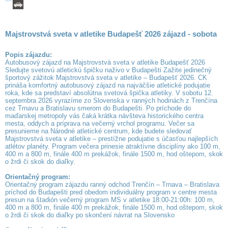
Majstrovstvá sveta v atletike Budapešť 2026 zájazd - sobota
Popis zájazdu:
Autobusový zájazd na Majstrovstvá sveta v atletike Budapešť 2026
Sledujte svetovú atletickú špičku naživo v Budapešti Zažite jedinečný
športový zážitok Majstrovstvá sveta v atletike – Budapešť 2026. CK
prináša komfortný autobusový zájazd na najväčšie atletické podujatie
roka, kde sa predstaví absolútna svetová špička atletiky. V sobotu 12.
septembra 2026 vyrazíme zo Slovenska v ranných hodinách z Trenčína
cez Trnavu a Bratislavu smerom do Budapešti. Po príchode do
maďarskej metropoly vás čaká krátka návšteva historického centra
mesta, oddych a príprava na večerný vrchol programu. Večer sa
presunieme na Národné atletické centrum, kde budete sledovať
Majstrovstvá sveta v atletike – prestížne podujatie s účasťou najlepších
atlétov planéty. Program večera prinesie atraktívne disciplíny ako 100 m,
400 m a 800 m, finále 400 m prekážok, finále 1500 m, hod oštepom, skok
o žrdi či skok do diaľky.
Orientačný program:
Orientačný program zájazdu ranný odchod Trenčín – Trnava – Bratislava
príchod do Budapešti pred obedom individuálny program v centre mesta
presun na štadión večerný program MS v atletike 18:00-21:00h: 100 m,
400 m a 800 m, finále 400 m prekážok, finále 1500 m, hod oštepom, skok
o žrdi či skok do diaľky po skončení návrat na Slovensko